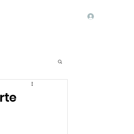
Login
ntato
Blog
Agendamentos
rte