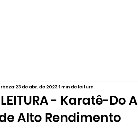
otícias e atualizações
Sobre
Equipe
Depoimentos
Co
arboza
23 de abr. de 2023
1 min de leitura
 LEITURA - Karatê-Do A
 de Alto Rendimento