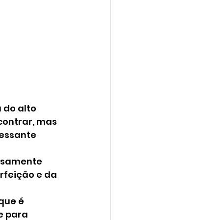
 do alto 
ontrar, mas 
cessante 
osamente 
rfeição e da 
que é 
e para 