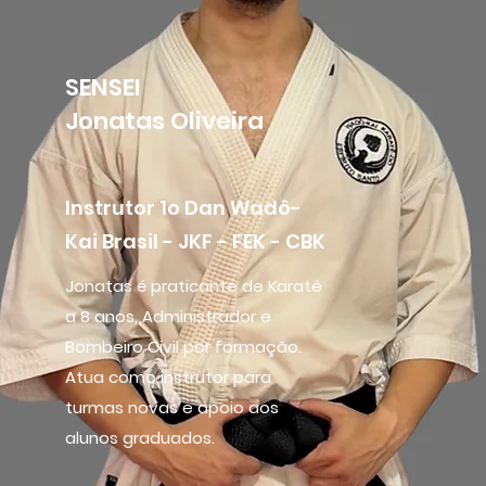
SENSEI
Jonatas Oliveira
Instrutor 1o Dan Wadô-
Kai Brasil - JKF - FEK - CBK
Jonatas é praticante de Karatê
a 8 anos, Administrador e
Bombeiro Civil por formação.
Atua como instrutor para
turmas novas e apoio aos
alunos graduados.