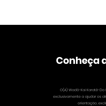
Início
N
Conheça a
O(A) Wadô-Kai Karatê-Do 
exclusivamente a ajudar os a
orientação, exc