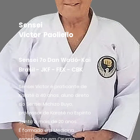
Sensei
Victor Paoliello
Sensei 7o Dan Wadô-Kai
Brasil - JKF - FEK - CBK
Sensei Victor é praticante de
Karatê à 40 anos, aluno direto
do Sensei Michizo Buyo,
professor de Karatê no Espírito
Santo a mais de 20 anos.
É formado em Medicina
especialista em Cirurgia