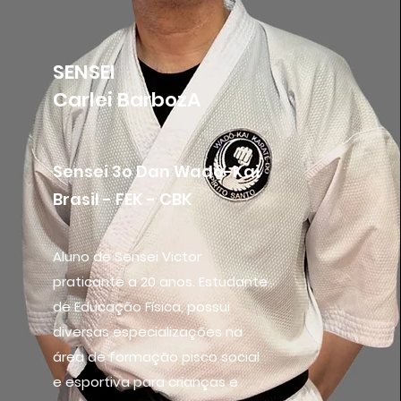
SENSEI
Carlei BarbozA
Sensei 3o Dan Wadô-Kai
Brasil - FEK - CBK
Aluno de Sensei Victor
praticante a 20 anos. Estudante
de Educação Física, possui
diversas especializações na
área de formação pisco social
e esportiva para crianças e