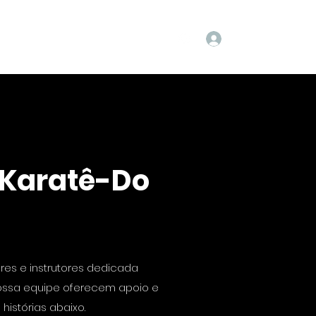
Login
ntato
Blog
Agendamentos
 Karatê-Do
es e instrutores dedicada
nossa equipe oferecem apoio e
istórias abaixo.